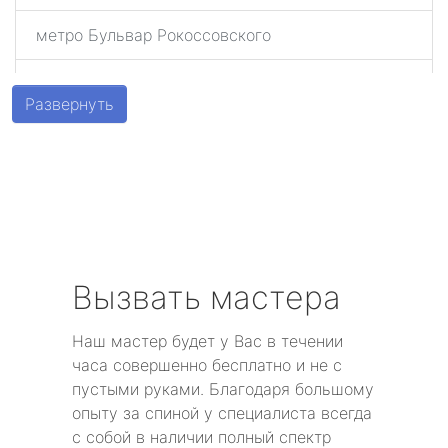
метро Бульвар Рокоссовского
метро Беговая
Развернуть
метро Алексеевская
метро Алтуфьево
метро Аэропорт
метро Волоколамская
Вызвать мастера
метро Воробьевы горы
Наш мастер будет у Вас в течении
часа совершенно бесплатно и не с
метро Волгоградский проспект
пустыми руками. Благодаря большому
опыту за спиной у специалиста всегда
метро Бабушкинская
с собой в наличии полный спектр