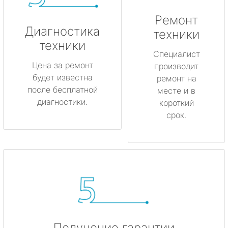
метро Лубянка
Ремонт
метро Котельники
Диагностика
техники
техники
метро Коньково
Специалист
Цена за ремонт
производит
будет известна
метро Менделеевская
ремонт на
после бесплатной
месте и в
диагностики.
короткий
метро Красногвардейская
срок.
метро Мякинино
метро Фрунзенская
метро Кузьминки
метро Китай-город
Получение гарантии