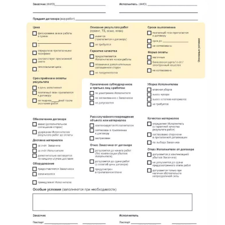
метро Маяковская
метро Площадь Революции
метро Проспект Вернадского
метро Планерная
метро Новые Черёмушки
метро Петровско-Разумовская
метро Новокузнецкая
метро Партизанская
метро Румянцево