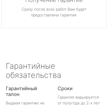
метро Нагатинская
Сразу после всех работ Вам будет
метро Каширская
предоставлена гарантия.
метро Митино
метро Охотный ряд
метро Лермонтовский проспект
метро Ленинский проспект
Гарантийные
метро Нагорная
обязательства
метро Кантемировская
Гарантийный
Сроки
талон
метро Молодежная
Гарантия варьируется
Выдаем гарантию не
от полугода до 2-х лет
метро Преображенская площадь