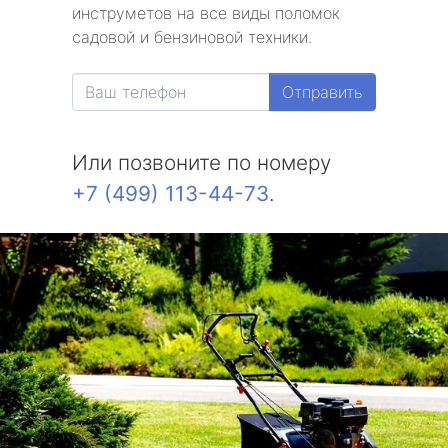
инструметов на все виды поломок
метро Бульвар Дмитрия Донского
садовой и бензиновой техники.
метро Белорусская
Отправить
метро Измайловская
Или позвоните по номеру
метро Красносельская
+7 (499) 113-44-73
.
метро Выхино
метро Беляево
метро Бибирево
метро Водный стадион
метро Курская