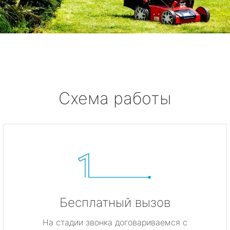
метро Комсомольская
метро Жулебино
метро Ботанический сад
метро Боровицкая
Схема работы
метро Войковская
метро Кунцевская
метро Кропоткинская
метро Китай-город
Бесплатный вызов
метро ВДНХ
На стадии звонка договариваемся с