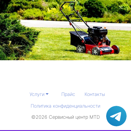
метро Таганская
метро Тургеневская
метро Тимирязевская
метро Технопарк
метро Щелковская
метро Чистые пруды
метро Тушинская
Услуги
Прайс
Контакты
метро Третьяковская
Политика конфиденциальности
метро Улица академика Янгеля
©2026 Сервисный центр MTD
метро Царицыно