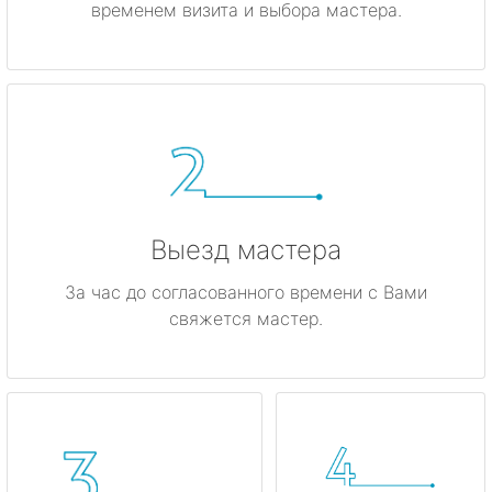
временем визита и выбора мастера.
метро Владыкино
метро Динамо
метро Киевская
метро Красные ворота
метро Кузнецкий мост
Выезд мастера
метро Калужская
За час до согласованного времени с Вами
свяжется мастер.
метро Дмитровская
метро Домодедовская
метро Крылатское