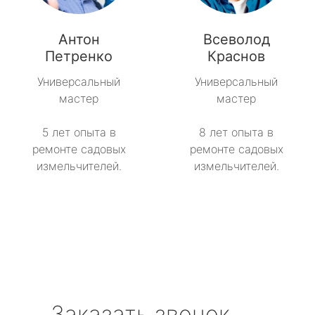
метро Спартак
Антон
Всеволод
метро Рижская
Петренко
Краснов
метро Севастопольская
Универсальный
Универсальный
мастер
мастер
метро Сокол
5 лет опыта в
8 лет опыта в
метро Строгино
ремонте садовых
ремонте садовых
измельчителей.
измельчителей.
метро Тропарёво
метро Сходненская
метро Свиблово
метро Серпуховская
Заказать звонок