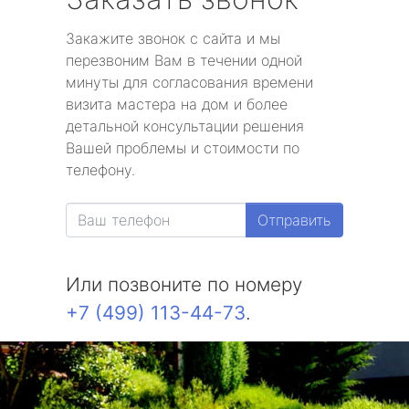
метро Театральная
Закажите звонок с сайта и мы
метро Славянский бульвар
перезвоним Вам в течении одной
минуты для согласования времени
метро Университет
визита мастера на дом и более
детальной консультации решения
метро Текстильщики
Вашей проблемы и стоимости по
телефону.
метро Сухаревская
Отправить
метро Тульская
метро Тверская
Или позвоните по номеру
+7 (499) 113-44-73
.
метро Смоленская
метро Черкизовская