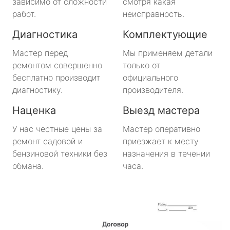
зависимо от сложности
смотря какая
работ.
неисправность.
метро Октябрьское поле
Диагностика
Комплектующие
метро Медведково
Мастер перед
Мы применяем детали
ремонтом совершенно
только от
метро Нахимовский Проспект
бесплатно производит
официального
диагностику.
производителя.
метро Коломенская
Наценка
Выезд мастера
метро Парк Победы
У нас честные цены за
Мастер оперативно
ремонт садовой и
приезжает к месту
метро Парк Культуры
бензиновой техники без
назначения в течении
обмана.
часа.
метро Пролетарская
метро Новоясеневская
метро Отрадное