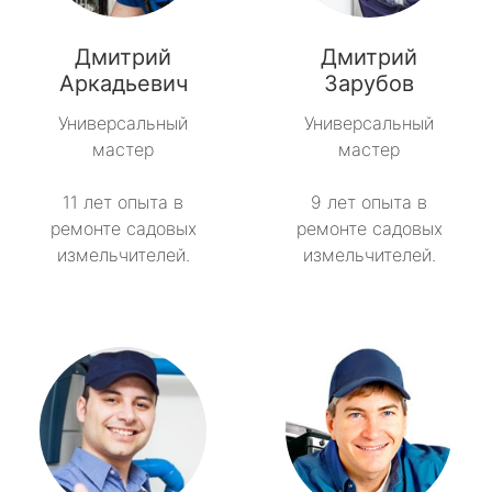
метро Павелецкая
Дмитрий
Дмитрий
метро Пятницкое шоссе
Аркадьевич
Зарубов
Универсальный
Универсальный
метро Сокольники
мастер
мастер
метро Рязанский проспект
11 лет опыта в
9 лет опыта в
ремонте садовых
ремонте садовых
метро Профсоюзная
измельчителей.
измельчителей.
метро Савеловская
метро Речной вокзал
метро Семеновская
метро Спортивная