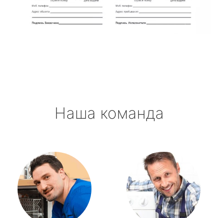
метро Полежаевская
метро Октябрьская
метро Полянка
метро Орехово
Наша команда
метро Первомайская
метро Саларьево
метро Пушкинская
метро Проспект Мира
метро Пражская