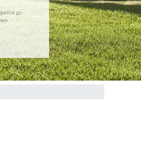
рется до
емя.