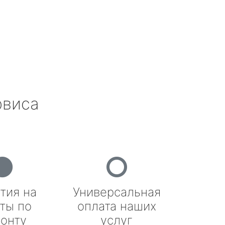
рвиса
тия на
Универсальная
ты по
оплата наших
онту
услуг