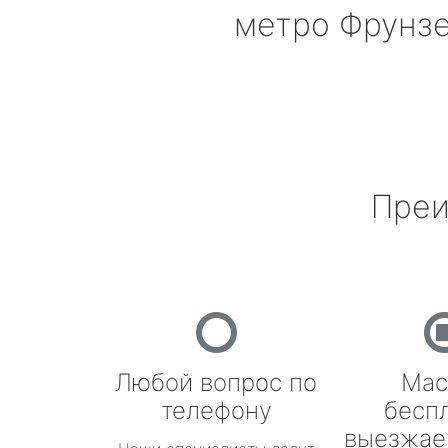
метро Фрунз
Преи
Любой вопрос по
Мас
телефону
бесп
выезжае