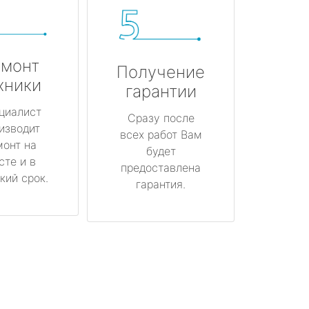
монт
Получение
хники
гарантии
циалист
Сразу после
изводит
всех работ Вам
монт на
будет
сте и в
предоставлена
кий срок.
гарантия.