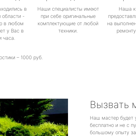
аходились в
Наши специалисты имеют
Наша к
 области -
при себе оригинальные
предоставл
р в любом
комплектующие от любой
на выполнен
ет у Вас в
техники.
ремонту 
и часа.
остики – 1000 руб.
Вызвать 
Наш мастер будет 
бесплатно и не с п
большому опыту за