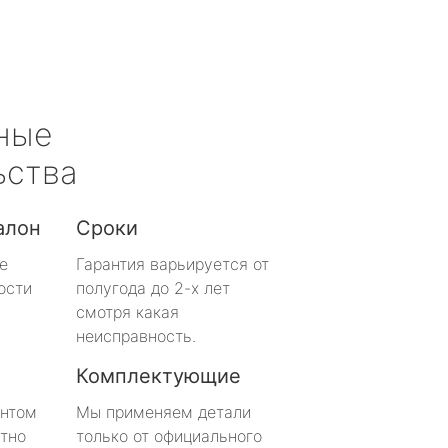
ные
ьства
алон
Сроки
е
Гарантия варьируется от
ости
полугода до 2-х лет
смотря какая
неисправность.
Комплектующие
онтом
Мы применяем детали
тно
только от официального