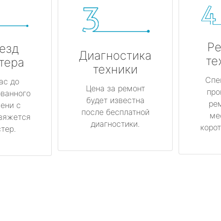
Ре
езд
Диагностика
те
тера
техники
Спе
ас до
Цена за ремонт
про
ованного
будет известна
ре
ени с
после бесплатной
ме
вяжется
диагностики.
корот
тер.