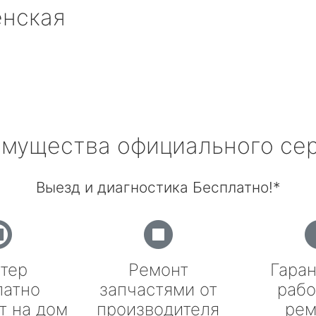
енская
мущества официального се
Выезд и диагностика Бесплатно!*
тер
Ремонт
Гаран
латно
запчастями от
рабо
т на дом
производителя
рем